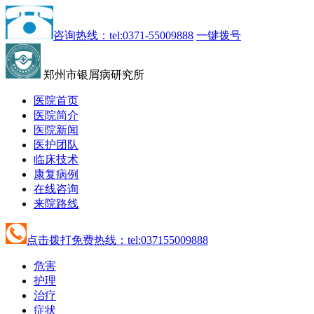
咨询热线：tel:0371-55009888
一键拨号
郑州市银屑病研究所
医院首页
医院简介
医院新闻
医护团队
临床技术
康复病例
在线咨询
来院路线
点击拨打免费热线：tel:037155009888
危害
护理
治疗
症状