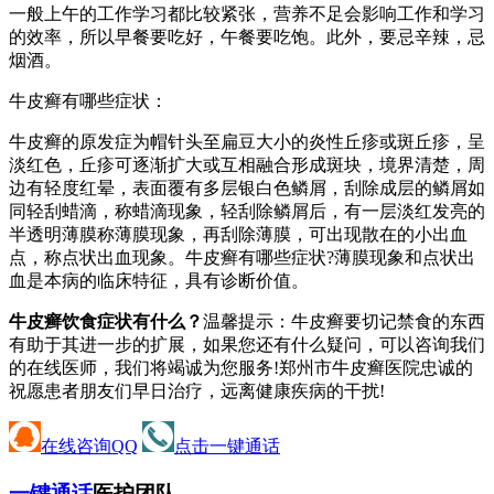
一般上午的工作学习都比较紧张，营养不足会影响工作和学习
的效率，所以早餐要吃好，午餐要吃饱。此外，要忌辛辣，忌
烟酒。
牛皮癣有哪些症状：
牛皮癣的原发症为帽针头至扁豆大小的炎性丘疹或斑丘疹，呈
淡红色，丘疹可逐渐扩大或互相融合形成斑块，境界清楚，周
边有轻度红晕，表面覆有多层银白色鳞屑，刮除成层的鳞屑如
同轻刮蜡滴，称蜡滴现象，轻刮除鳞屑后，有一层淡红发亮的
半透明薄膜称薄膜现象，再刮除薄膜，可出现散在的小出血
点，称点状出血现象。牛皮癣有哪些症状?薄膜现象和点状出
血是本病的临床特征，具有诊断价值。
牛皮癣饮食症状有什么？
温馨提示：牛皮癣要切记禁食的东西
有助于其进一步的扩展，如果您还有什么疑问，可以咨询我们
的在线医师，我们将竭诚为您服务!郑州市牛皮癣医院忠诚的
祝愿患者朋友们早日治疗，远离健康疾病的干扰!
在线咨询QQ
点击一键通话
一键通话
医护团队