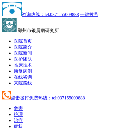
咨询热线：tel:0371-55009888
一键拨号
郑州市银屑病研究所
医院首页
医院简介
医院新闻
医护团队
临床技术
康复病例
在线咨询
来院路线
点击拨打免费热线：tel:037155009888
危害
护理
治疗
症状